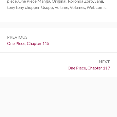
piece
,
One Piece Manga
,
Original
,
Roronoa Zoro
,
Sanji
,
tony tony chopper
,
Usopp
,
Volume
,
Volumes
,
Webcomic
Post
PREVIOUS
navigation
Previous:
One Piece, Chapter 115
NEXT
Next:
One Piece, Chapter 117