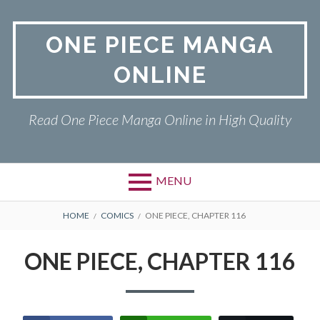
Skip
to
ONE PIECE MANGA
content
ONLINE
Read One Piece Manga Online in High Quality
MENU
Primary
BREADCRUMBS
ONE PIECE
HOME
COMICS
ONE PIECE, CHAPTER 116
Menu
PRIVACY POLICY
ONE PIECE, CHAPTER 116
RETURN POLICY
TERMS AND