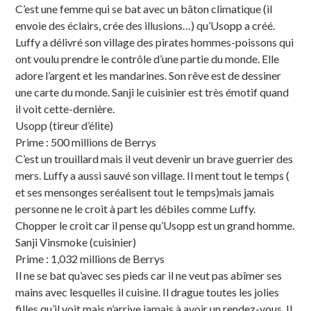
C’est une femme qui se bat avec un bâton climatique (il
envoie des éclairs, crée des illusions…) qu’Usopp a créé.
Luffy a délivré son village des pirates hommes-poissons qui
ont voulu prendre le contrôle d’une partie du monde. Elle
adore l’argent et les mandarines. Son rêve est de dessiner
une carte du monde. Sanji le cuisinier est très émotif quand
il voit cette-dernière.
Usopp (tireur d’élite)
Prime : 500 millions de Berrys
C’est un trouillard mais il veut devenir un brave guerrier des
mers. Luffy a aussi sauvé son village. Il ment tout le temps (
et ses mensonges seréalisent tout le temps)mais jamais
personne ne le croit à part les débiles comme Luffy.
Chopper le croit car il pense qu’Usopp est un grand homme.
Sanji Vinsmoke (cuisinier)
Prime : 1,032 millions de Berrys
Il ne se bat qu’avec ses pieds car il ne veut pas abîmer ses
mains avec lesquelles il cuisine. Il drague toutes les jolies
filles qu’il voit mais n’arrive jamais à avoir un rendez-vous. Il