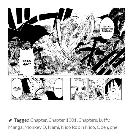
Tagged
Chapter
,
Chapter 1001
,
Chapters
,
Luffy
,
Manga
,
Monkey D
,
Nami
,
Nico Robin Nico
,
Oden
,
one