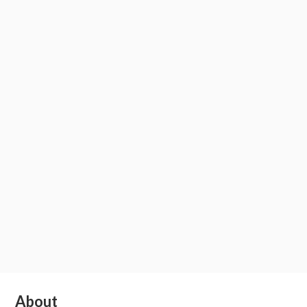
Subsidiary
About