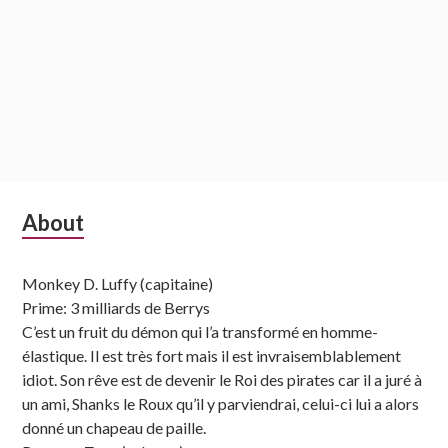
Subsidiary
About
Sidebar
Monkey D. Luffy (capitaine)
Prime: 3 milliards de Berrys
C’est un fruit du démon qui l’a transformé en homme-
élastique. Il est très fort mais il est invraisemblablement
idiot. Son rêve est de devenir le Roi des pirates car il a juré à
un ami, Shanks le Roux qu’il y parviendrai, celui-ci lui a alors
donné un chapeau de paille.