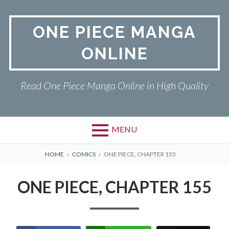
Skip
to
ONE PIECE MANGA
content
ONLINE
Read One Piece Manga Online in High Quality
MENU
Primary
BREADCRUMBS
ONE PIECE
HOME
COMICS
ONE PIECE, CHAPTER 155
Menu
PRIVACY POLICY
ONE PIECE, CHAPTER 155
RETURN POLICY
TERMS AND