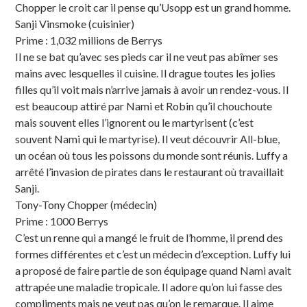
Chopper le croit car il pense qu’Usopp est un grand homme.
Sanji Vinsmoke (cuisinier)
Prime : 1,032 millions de Berrys
Il ne se bat qu’avec ses pieds car il ne veut pas abîmer ses
mains avec lesquelles il cuisine. Il drague toutes les jolies
filles qu’il voit mais n’arrive jamais à avoir un rendez-vous. Il
est beaucoup attiré par Nami et Robin qu’il chouchoute
mais souvent elles l’ignorent ou le martyrisent (c’est
souvent Nami qui le martyrise). Il veut découvrir All-blue,
un océan où tous les poissons du monde sont réunis. Luffy a
arrêté l’invasion de pirates dans le restaurant où travaillait
Sanji.
Tony-Tony Chopper (médecin)
Prime : 1000 Berrys
C’est un renne qui a mangé le fruit de l’homme, il prend des
formes différentes et c’est un médecin d’exception. Luffy lui
a proposé de faire partie de son équipage quand Nami avait
attrapée une maladie tropicale. Il adore qu’on lui fasse des
compliments mais ne veut pas qu’on le remarque. Il aime