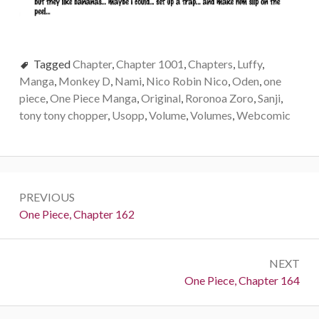
Tagged
Chapter
,
Chapter 1001
,
Chapters
,
Luffy
,
Manga
,
Monkey D
,
Nami
,
Nico Robin Nico
,
Oden
,
one
piece
,
One Piece Manga
,
Original
,
Roronoa Zoro
,
Sanji
,
tony tony chopper
,
Usopp
,
Volume
,
Volumes
,
Webcomic
Post
PREVIOUS
navigation
Previous:
One Piece, Chapter 162
NEXT
Next:
One Piece, Chapter 164