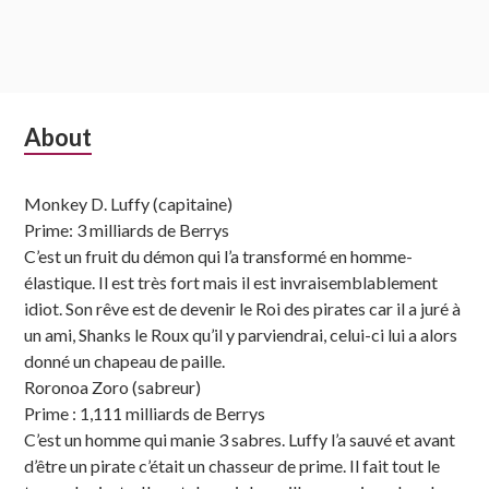
Subsidiary
About
Sidebar
Monkey D. Luffy (capitaine)
Prime: 3 milliards de Berrys
C’est un fruit du démon qui l’a transformé en homme-
élastique. Il est très fort mais il est invraisemblablement
idiot. Son rêve est de devenir le Roi des pirates car il a juré à
un ami, Shanks le Roux qu’il y parviendrai, celui-ci lui a alors
donné un chapeau de paille.
Roronoa Zoro (sabreur)
Prime : 1,111 milliards de Berrys
C’est un homme qui manie 3 sabres. Luffy l’a sauvé et avant
d’être un pirate c’était un chasseur de prime. Il fait tout le