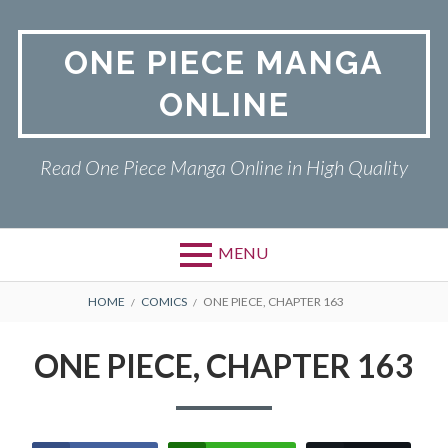
Skip
to
ONE PIECE MANGA
content
ONLINE
Read One Piece Manga Online in High Quality
MENU
Primary
BREADCRUMBS
ONE PIECE
HOME
COMICS
ONE PIECE, CHAPTER 163
Menu
PRIVACY POLICY
ONE PIECE, CHAPTER 163
RETURN POLICY
TERMS AND