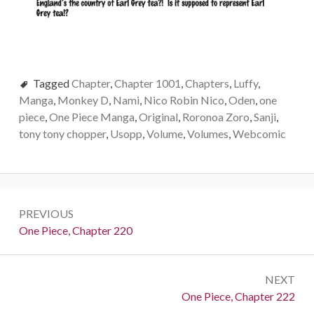
Tagged
Chapter
,
Chapter 1001
,
Chapters
,
Luffy
,
Manga
,
Monkey D
,
Nami
,
Nico Robin Nico
,
Oden
,
one
piece
,
One Piece Manga
,
Original
,
Roronoa Zoro
,
Sanji
,
tony tony chopper
,
Usopp
,
Volume
,
Volumes
,
Webcomic
Post
PREVIOUS
navigation
Previous:
One Piece, Chapter 220
NEXT
Next:
One Piece, Chapter 222