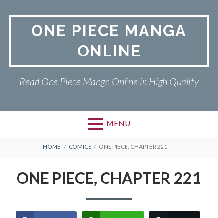
Skip
to
ONE PIECE MANGA
content
ONLINE
Read One Piece Manga Online in High Quality
MENU
Primary
BREADCRUMBS
ONE PIECE
HOME
COMICS
ONE PIECE, CHAPTER 221
Menu
PRIVACY POLICY
ONE PIECE, CHAPTER 221
RETURN POLICY
TERMS AND