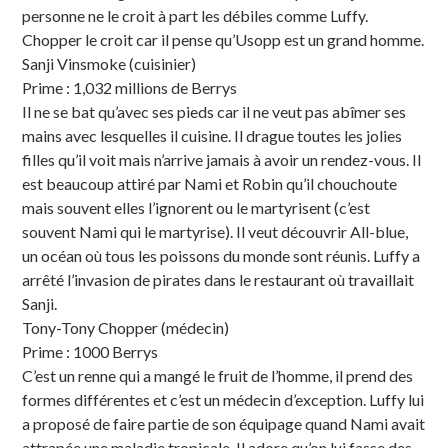
personne ne le croit à part les débiles comme Luffy.
Chopper le croit car il pense qu’Usopp est un grand homme.
Sanji Vinsmoke (cuisinier)
Prime : 1,032 millions de Berrys
Il ne se bat qu’avec ses pieds car il ne veut pas abîmer ses
mains avec lesquelles il cuisine. Il drague toutes les jolies
filles qu’il voit mais n’arrive jamais à avoir un rendez-vous. Il
est beaucoup attiré par Nami et Robin qu’il chouchoute
mais souvent elles l’ignorent ou le martyrisent (c’est
souvent Nami qui le martyrise). Il veut découvrir All-blue,
un océan où tous les poissons du monde sont réunis. Luffy a
arrêté l’invasion de pirates dans le restaurant où travaillait
Sanji.
Tony-Tony Chopper (médecin)
Prime : 1000 Berrys
C’est un renne qui a mangé le fruit de l’homme, il prend des
formes différentes et c’est un médecin d’exception. Luffy lui
a proposé de faire partie de son équipage quand Nami avait
attrapée une maladie tropicale. Il adore qu’on lui fasse des