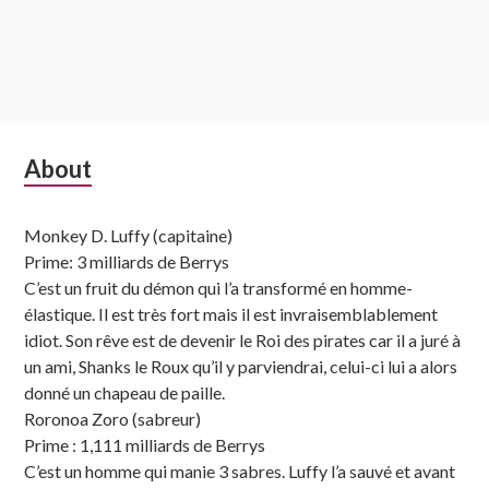
Subsidiary
About
Sidebar
Monkey D. Luffy (capitaine)
Prime: 3 milliards de Berrys
C’est un fruit du démon qui l’a transformé en homme-
élastique. Il est très fort mais il est invraisemblablement
idiot. Son rêve est de devenir le Roi des pirates car il a juré à
un ami, Shanks le Roux qu’il y parviendrai, celui-ci lui a alors
donné un chapeau de paille.
Roronoa Zoro (sabreur)
Prime : 1,111 milliards de Berrys
C’est un homme qui manie 3 sabres. Luffy l’a sauvé et avant