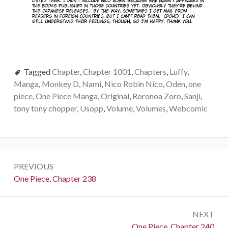
Tagged
Chapter
,
Chapter 1001
,
Chapters
,
Luffy
,
Manga
,
Monkey D
,
Nami
,
Nico Robin Nico
,
Oden
,
one
piece
,
One Piece Manga
,
Original
,
Roronoa Zoro
,
Sanji
,
tony tony chopper
,
Usopp
,
Volume
,
Volumes
,
Webcomic
Post
PREVIOUS
navigation
Previous:
One Piece, Chapter 238
NEXT
Next:
One Piece, Chapter 240