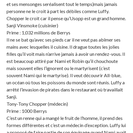
et ses mensonges seréalisent tout le temps)mais jamais
personne ne le croit à part les débiles comme Luffy.
Chopper le croit car il pense qu’Usopp est un grand homme.
Sanji Vinsmoke (cuisinier)
Prime : 1,032 millions de Berrys
Il ne se bat qu’avec ses pieds car il ne veut pas abîmer ses
mains avec lesquelles il cuisine. Il drague toutes les jolies
filles qu’il voit mais n’arrive jamais à avoir un rendez-vous. Il
est beaucoup attiré par Nami et Robin qu’il chouchoute
mais souvent elles l’ignorent ou le martyrisent (c’est
souvent Nami qui le martyrise). Il veut découvrir All-blue,
un océan où tous les poissons du monde sont réunis. Luffy a
arrêté l’invasion de pirates dans le restaurant où travaillait
Sanji.
Tony-Tony Chopper (médecin)
Prime : 1000 Berrys
C’est un renne qui a mangé le fruit de l’homme, il prend des
formes différentes et c’est un médecin d’exception. Luffy lui
a proposé de faire partie de son équipage quand Nami avait