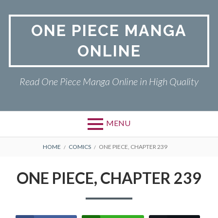
Skip
to
ONE PIECE MANGA
content
ONLINE
Read One Piece Manga Online in High Quality
MENU
Primary
BREADCRUMBS
ONE PIECE
HOME
COMICS
ONE PIECE, CHAPTER 239
Menu
PRIVACY POLICY
ONE PIECE, CHAPTER 239
RETURN POLICY
TERMS AND