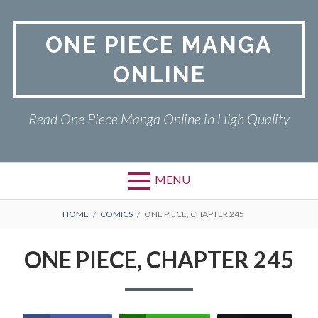
Skip
to
ONE PIECE MANGA
content
ONLINE
Read One Piece Manga Online in High Quality
MENU
Primary
BREADCRUMBS
ONE PIECE
HOME
COMICS
ONE PIECE, CHAPTER 245
Menu
PRIVACY POLICY
ONE PIECE, CHAPTER 245
RETURN POLICY
TERMS AND