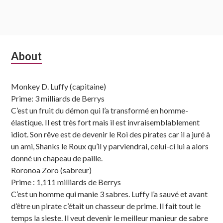
Subsidiary
About
Sidebar
Monkey D. Luffy (capitaine)
Prime: 3 milliards de Berrys
C’est un fruit du démon qui l’a transformé en homme-
élastique. Il est très fort mais il est invraisemblablement
idiot. Son rêve est de devenir le Roi des pirates car il a juré à
un ami, Shanks le Roux qu’il y parviendrai, celui-ci lui a alors
donné un chapeau de paille.
Roronoa Zoro (sabreur)
Prime : 1,111 milliards de Berrys
C’est un homme qui manie 3 sabres. Luffy l’a sauvé et avant
d’être un pirate c’était un chasseur de prime. Il fait tout le
temps la sieste. Il veut devenir le meilleur manieur de sabre