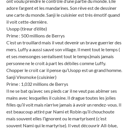
ont voulu prendre le contrôle d’une partie du monde. Elle
adore l’argent et les mandarines. Son rêve est de dessiner
une carte du monde. Sanji le cuisinier est très émotif quand
il voit cette-dernière.
Usopp (tireur d’élite)
Prime : 500 millions de Berrys
C’est un trouillard mais il veut devenir un brave guerrier des
mers. Luffy a aussi sauvé son village. Il ment tout le temps (
et ses mensonges seréalisent tout le temps)mais jamais
personne ne le croit à part les débiles comme Luffy.
Chopper le croit car il pense qu’Usopp est un grand homme.
Sanji Vinsmoke (cuisinier)
Prime : 1,032 millions de Berrys
Il ne se bat qu’avec ses pieds car il ne veut pas abîmer ses
mains avec lesquelles il cuisine. Il drague toutes les jolies
filles qu’il voit mais n’arrive jamais à avoir un rendez-vous. Il
est beaucoup attiré par Nami et Robin qu’il chouchoute
mais souvent elles l’ignorent ou le martyrisent (c’est
souvent Nami qui le martyrise). Il veut découvrir All-blue,