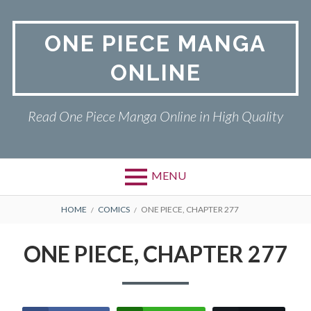
Skip
to
ONE PIECE MANGA
content
ONLINE
Read One Piece Manga Online in High Quality
MENU
Primary
BREADCRUMBS
ONE PIECE
HOME
COMICS
ONE PIECE, CHAPTER 277
Menu
PRIVACY POLICY
ONE PIECE, CHAPTER 277
RETURN POLICY
TERMS AND