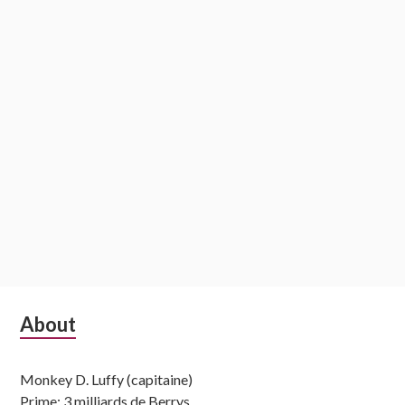
Subsidiary
About
Sidebar
Monkey D. Luffy (capitaine)
Prime: 3 milliards de Berrys