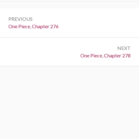
Post
PREVIOUS
navigation
Previous:
One Piece, Chapter 276
NEXT
Next:
One Piece, Chapter 278