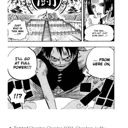
Tagged
Chapter
,
Chapter 1001
,
Chapters
,
Luffy
,