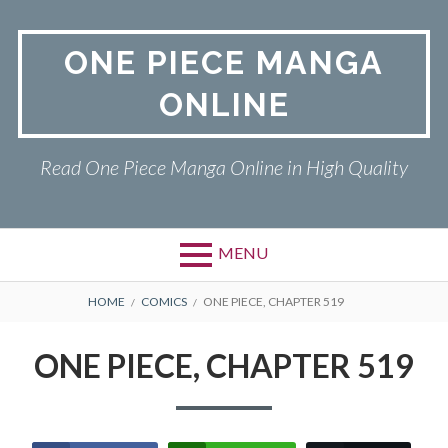
Skip
to
ONE PIECE MANGA
content
ONLINE
Read One Piece Manga Online in High Quality
MENU
Primary
BREADCRUMBS
ONE PIECE
HOME
COMICS
ONE PIECE, CHAPTER 519
Menu
PRIVACY POLICY
ONE PIECE, CHAPTER 519
RETURN POLICY
TERMS AND