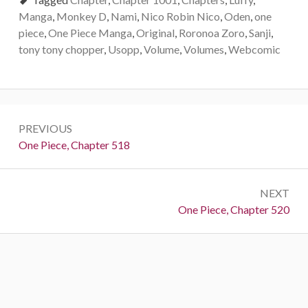
Manga
,
Monkey D
,
Nami
,
Nico Robin Nico
,
Oden
,
one
piece
,
One Piece Manga
,
Original
,
Roronoa Zoro
,
Sanji
,
tony tony chopper
,
Usopp
,
Volume
,
Volumes
,
Webcomic
Post
PREVIOUS
navigation
Previous:
One Piece, Chapter 518
NEXT
Next:
One Piece, Chapter 520