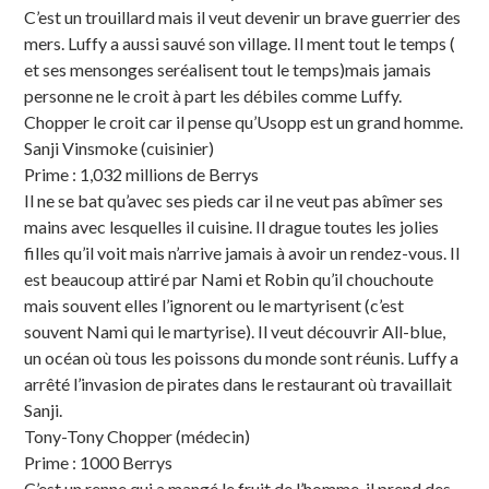
C’est un trouillard mais il veut devenir un brave guerrier des
mers. Luffy a aussi sauvé son village. Il ment tout le temps (
et ses mensonges seréalisent tout le temps)mais jamais
personne ne le croit à part les débiles comme Luffy.
Chopper le croit car il pense qu’Usopp est un grand homme.
Sanji Vinsmoke (cuisinier)
Prime : 1,032 millions de Berrys
Il ne se bat qu’avec ses pieds car il ne veut pas abîmer ses
mains avec lesquelles il cuisine. Il drague toutes les jolies
filles qu’il voit mais n’arrive jamais à avoir un rendez-vous. Il
est beaucoup attiré par Nami et Robin qu’il chouchoute
mais souvent elles l’ignorent ou le martyrisent (c’est
souvent Nami qui le martyrise). Il veut découvrir All-blue,
un océan où tous les poissons du monde sont réunis. Luffy a
arrêté l’invasion de pirates dans le restaurant où travaillait
Sanji.
Tony-Tony Chopper (médecin)
Prime : 1000 Berrys
C’est un renne qui a mangé le fruit de l’homme, il prend des