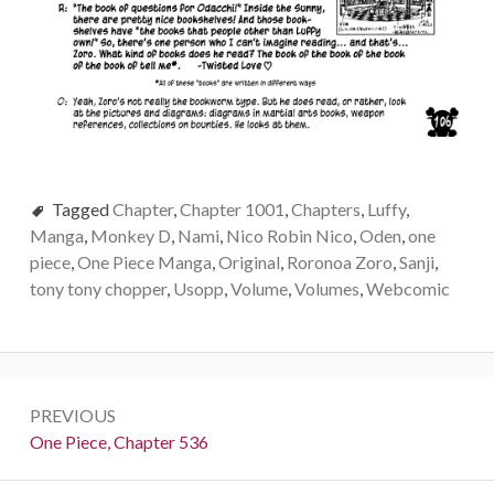
Tagged
Chapter
,
Chapter 1001
,
Chapters
,
Luffy
,
Manga
,
Monkey D
,
Nami
,
Nico Robin Nico
,
Oden
,
one
piece
,
One Piece Manga
,
Original
,
Roronoa Zoro
,
Sanji
,
tony tony chopper
,
Usopp
,
Volume
,
Volumes
,
Webcomic
Post
PREVIOUS
navigation
Previous:
One Piece, Chapter 536