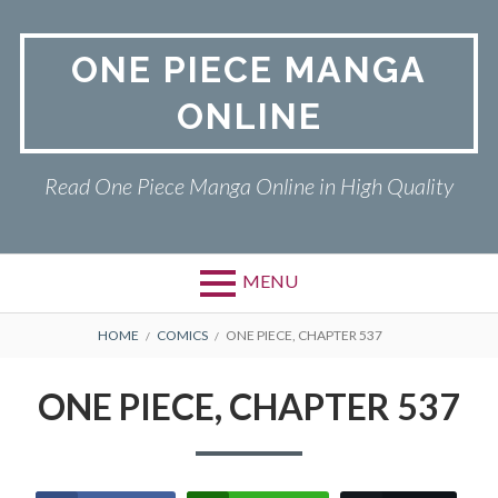
Skip
to
ONE PIECE MANGA
content
ONLINE
Read One Piece Manga Online in High Quality
MENU
Primary
BREADCRUMBS
ONE PIECE
HOME
COMICS
ONE PIECE, CHAPTER 537
Menu
PRIVACY POLICY
ONE PIECE, CHAPTER 537
RETURN POLICY
TERMS AND