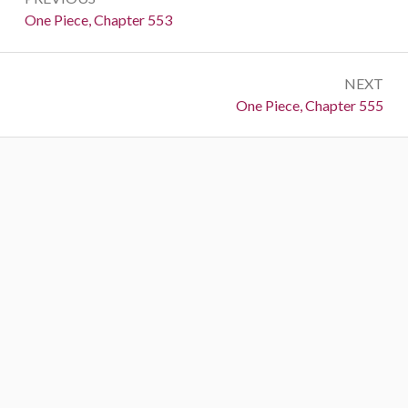
navigation
Previous:
One Piece, Chapter 553
NEXT
Next:
One Piece, Chapter 555