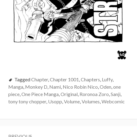
Tagged
Chapter
,
Chapter 1001
,
Chapters
,
Luffy
,
Manga
,
Monkey D
,
Nami
,
Nico Robin Nico
,
Oden
,
one
piece
,
One Piece Manga
,
Original
,
Roronoa Zoro
,
Sanji
,
tony tony chopper
,
Usopp
,
Volume
,
Volumes
,
Webcomic
Post
PREVIOUS