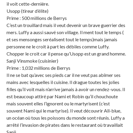
il voit cette-dernière.
Usopp (tireur d’élite)
Prime : 500 millions de Berrys
C’est un trouillard mais il veut devenir un brave guerrier des
mers. Luffy a aussi sauvé son village. Il ment tout le temps (
et ses mensonges seréalisent tout le temps)mais jamais
personne ne le croit à part les débiles comme Luffy.
Chopper le croit car il pense qu’Usopp est un grand homme.
Sanji Vinsmoke (cuisinier)
Prime : 1,032 millions de Berrys
Il ne se bat qu’avec ses pieds car il ne veut pas abîmer ses
mains avec lesquelles il cuisine. Il drague toutes les jolies
filles qu’il voit mais n’arrive jamais à avoir un rendez-vous. Il
est beaucoup attiré par Nami et Robin qu’il chouchoute
mais souvent elles l’ignorent ou le martyrisent (c’est
souvent Nami qui le martyrise). Il veut découvrir All-blue,
un océan où tous les poissons du monde sont réunis. Luffy a
arrêté l’invasion de pirates dans le restaurant où travaillait
Sanji.