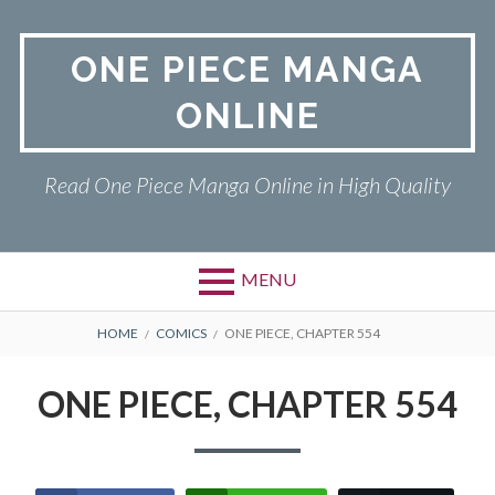
Skip
to
ONE PIECE MANGA
content
ONLINE
Read One Piece Manga Online in High Quality
MENU
Primary
BREADCRUMBS
ONE PIECE
HOME
COMICS
ONE PIECE, CHAPTER 554
Menu
PRIVACY POLICY
ONE PIECE, CHAPTER 554
RETURN POLICY
TERMS AND