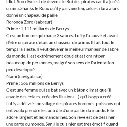
idiot. Son rêve est de devenir le Roi des pirates car il a juré à
un ami, Shanks le Roux qu’il y parviendrai, celui-ci lui a alors
donné un chapeau de paille.
Roronoa Zoro (sabreur)
Prime : 1,111 milliards de Berrys
C’est un homme qui manie 3 sabres. Luffy l’a sauvé et avant
d’être un pirate c’était un chasseur de prime. Il fait tout le
temps la sieste. Il veut devenir le meilleur manieur de sabre
du monde. Il est extrêmement doué et est craint par
beaucoup de personnes, malgré son sens de l’orientation
peu développé.
Nami (navigatrice)
Prime : 366 millions de Berrys
C’est une femme qui se bat avec un bâton climatique (il
envoie des éclairs, crée des illusions…) qu’Usopp a créé.
Luffy a délivré son village des pirates hommes-poissons qui
ont voulu prendre le contrôle d’une partie du monde. Elle
adore l’argent et les mandarines. Son rêve est de dessiner
une carte du monde. Sanji le cuisinier est très émotif quand