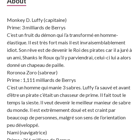
Subsidiary
About
Sidebar
Monkey D. Luffy (capitaine)
Prime: 3 milliards de Berrys
C’est un fruit du démon qui l’a transformé en homme-
élastique. Il est très fort mais il est invraisemblablement
idiot. Son rêve est de devenir le Roi des pirates car il a juré à
un ami, Shanks le Roux qu’il y parviendrai, celui-ci lui a alors
donné un chapeau de paille.
Roronoa Zoro (sabreur)
Prime : 1,111 milliards de Berrys
C’est un homme qui manie 3 sabres. Luffy l’a sauvé et avant
d’être un pirate c’était un chasseur de prime. Il fait tout le
temps la sieste. Il veut devenir le meilleur manieur de sabre
du monde. Il est extrêmement doué et est craint par
beaucoup de personnes, malgré son sens de l’orientation
peu développé.
Nami (navigatrice)
Prime : 366 millions de Berrys