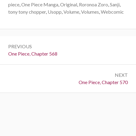
piece
,
One Piece Manga
,
Original
,
Roronoa Zoro
,
Sanji
,
tony tony chopper
,
Usopp
,
Volume
,
Volumes
,
Webcomic
Post
PREVIOUS
navigation
Previous:
One Piece, Chapter 568
NEXT
Next:
One Piece, Chapter 570