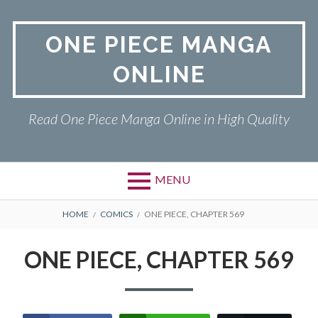
Skip
to
ONE PIECE MANGA
content
ONLINE
Read One Piece Manga Online in High Quality
MENU
Primary
BREADCRUMBS
ONE PIECE
HOME
COMICS
ONE PIECE, CHAPTER 569
Menu
PRIVACY POLICY
ONE PIECE, CHAPTER 569
RETURN POLICY
TERMS AND