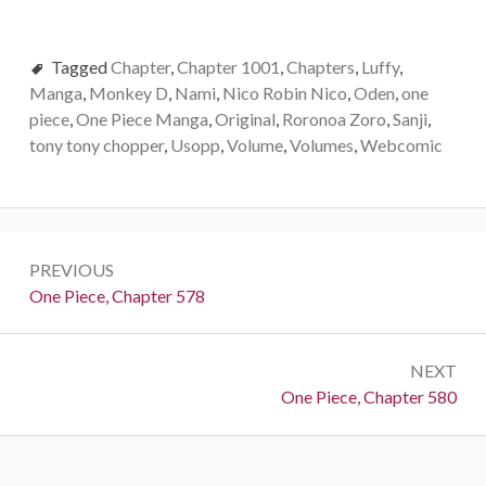
Tagged
Chapter
,
Chapter 1001
,
Chapters
,
Luffy
,
Manga
,
Monkey D
,
Nami
,
Nico Robin Nico
,
Oden
,
one
piece
,
One Piece Manga
,
Original
,
Roronoa Zoro
,
Sanji
,
tony tony chopper
,
Usopp
,
Volume
,
Volumes
,
Webcomic
Post
PREVIOUS
navigation
Previous:
One Piece, Chapter 578
NEXT
Next:
One Piece, Chapter 580