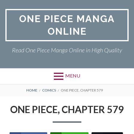
Skip
to
ONE PIECE MANGA
content
ONLINE
Read One Piece Manga Online in High Quality
MENU
Primary
BREADCRUMBS
ONE PIECE
HOME
COMICS
ONE PIECE, CHAPTER 579
Menu
PRIVACY POLICY
ONE PIECE, CHAPTER 579
RETURN POLICY
TERMS AND