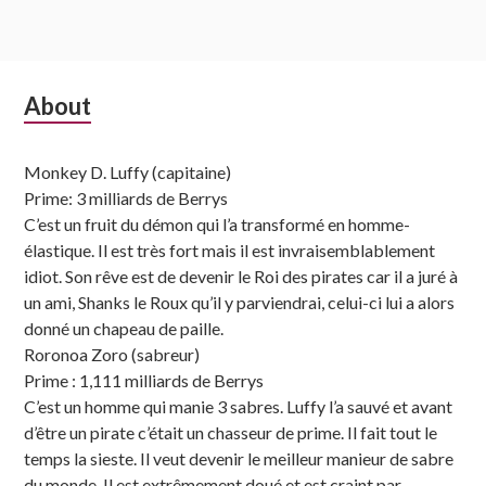
Subsidiary
About
Sidebar
Monkey D. Luffy (capitaine)
Prime: 3 milliards de Berrys
C’est un fruit du démon qui l’a transformé en homme-
élastique. Il est très fort mais il est invraisemblablement
idiot. Son rêve est de devenir le Roi des pirates car il a juré à
un ami, Shanks le Roux qu’il y parviendrai, celui-ci lui a alors
donné un chapeau de paille.
Roronoa Zoro (sabreur)
Prime : 1,111 milliards de Berrys
C’est un homme qui manie 3 sabres. Luffy l’a sauvé et avant
d’être un pirate c’était un chasseur de prime. Il fait tout le
temps la sieste. Il veut devenir le meilleur manieur de sabre
du monde. Il est extrêmement doué et est craint par