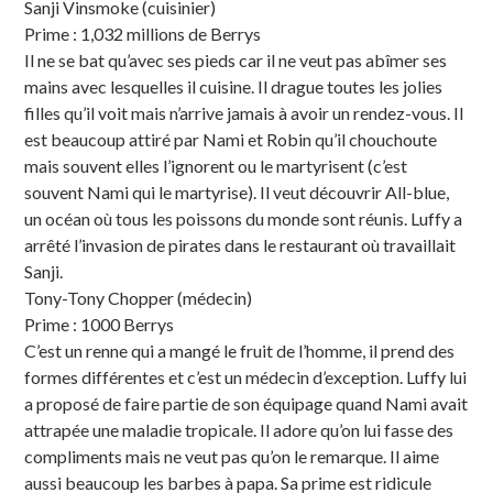
Sanji Vinsmoke (cuisinier)
Prime : 1,032 millions de Berrys
Il ne se bat qu’avec ses pieds car il ne veut pas abîmer ses
mains avec lesquelles il cuisine. Il drague toutes les jolies
filles qu’il voit mais n’arrive jamais à avoir un rendez-vous. Il
est beaucoup attiré par Nami et Robin qu’il chouchoute
mais souvent elles l’ignorent ou le martyrisent (c’est
souvent Nami qui le martyrise). Il veut découvrir All-blue,
un océan où tous les poissons du monde sont réunis. Luffy a
arrêté l’invasion de pirates dans le restaurant où travaillait
Sanji.
Tony-Tony Chopper (médecin)
Prime : 1000 Berrys
C’est un renne qui a mangé le fruit de l’homme, il prend des
formes différentes et c’est un médecin d’exception. Luffy lui
a proposé de faire partie de son équipage quand Nami avait
attrapée une maladie tropicale. Il adore qu’on lui fasse des
compliments mais ne veut pas qu’on le remarque. Il aime
aussi beaucoup les barbes à papa. Sa prime est ridicule