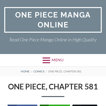
Skip
to
ONE PIECE MANGA
content
ONLINE
Read One Piece Manga Online in High Quality
MENU
Primary
BREADCRUMBS
ONE PIECE
HOME
COMICS
ONE PIECE, CHAPTER 581
Menu
PRIVACY POLICY
ONE PIECE, CHAPTER 581
RETURN POLICY
TERMS AND