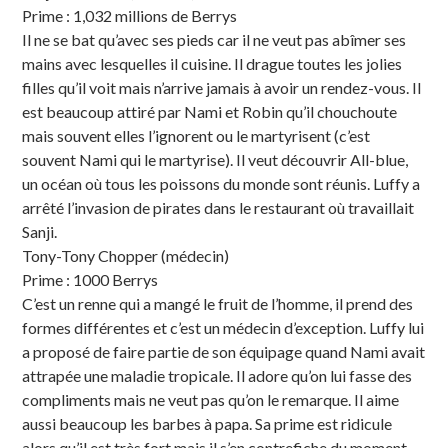
Prime : 1,032 millions de Berrys
Il ne se bat qu’avec ses pieds car il ne veut pas abîmer ses
mains avec lesquelles il cuisine. Il drague toutes les jolies
filles qu’il voit mais n’arrive jamais à avoir un rendez-vous. Il
est beaucoup attiré par Nami et Robin qu’il chouchoute
mais souvent elles l’ignorent ou le martyrisent (c’est
souvent Nami qui le martyrise). Il veut découvrir All-blue,
un océan où tous les poissons du monde sont réunis. Luffy a
arrêté l’invasion de pirates dans le restaurant où travaillait
Sanji.
Tony-Tony Chopper (médecin)
Prime : 1000 Berrys
C’est un renne qui a mangé le fruit de l’homme, il prend des
formes différentes et c’est un médecin d’exception. Luffy lui
a proposé de faire partie de son équipage quand Nami avait
attrapée une maladie tropicale. Il adore qu’on lui fasse des
compliments mais ne veut pas qu’on le remarque. Il aime
aussi beaucoup les barbes à papa. Sa prime est ridicule
alors qu’il est très fort mais il s’en contrefiche du moment