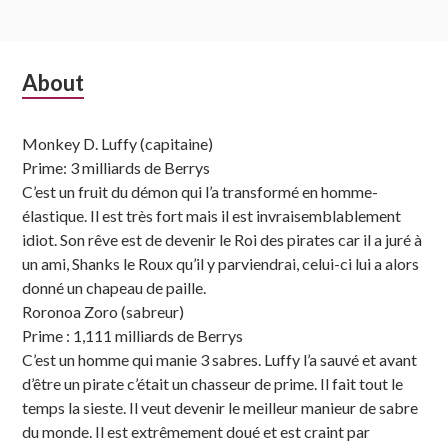
Subsidiary
About
Sidebar
Monkey D. Luffy (capitaine)
Prime: 3 milliards de Berrys
C’est un fruit du démon qui l’a transformé en homme-
élastique. Il est très fort mais il est invraisemblablement
idiot. Son rêve est de devenir le Roi des pirates car il a juré à
un ami, Shanks le Roux qu’il y parviendrai, celui-ci lui a alors
donné un chapeau de paille.
Roronoa Zoro (sabreur)
Prime : 1,111 milliards de Berrys
C’est un homme qui manie 3 sabres. Luffy l’a sauvé et avant
d’être un pirate c’était un chasseur de prime. Il fait tout le
temps la sieste. Il veut devenir le meilleur manieur de sabre
du monde. Il est extrêmement doué et est craint par