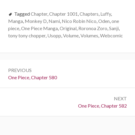
Tagged
Chapter
,
Chapter 1001
,
Chapters
,
Luffy
,
Manga
,
Monkey D
,
Nami
,
Nico Robin Nico
,
Oden
,
one
piece
,
One Piece Manga
,
Original
,
Roronoa Zoro
,
Sanji
,
tony tony chopper
,
Usopp
,
Volume
,
Volumes
,
Webcomic
Post
PREVIOUS
navigation
Previous:
One Piece, Chapter 580
NEXT
Next:
One Piece, Chapter 582