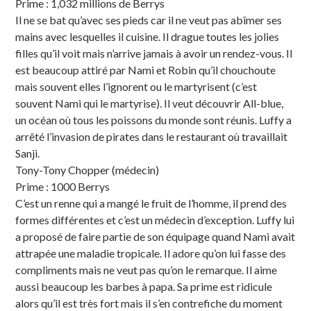
Prime : 1,032 millions de Berrys
Il ne se bat qu’avec ses pieds car il ne veut pas abîmer ses
mains avec lesquelles il cuisine. Il drague toutes les jolies
filles qu’il voit mais n’arrive jamais à avoir un rendez-vous. Il
est beaucoup attiré par Nami et Robin qu’il chouchoute
mais souvent elles l’ignorent ou le martyrisent (c’est
souvent Nami qui le martyrise). Il veut découvrir All-blue,
un océan où tous les poissons du monde sont réunis. Luffy a
arrêté l’invasion de pirates dans le restaurant où travaillait
Sanji.
Tony-Tony Chopper (médecin)
Prime : 1000 Berrys
C’est un renne qui a mangé le fruit de l’homme, il prend des
formes différentes et c’est un médecin d’exception. Luffy lui
a proposé de faire partie de son équipage quand Nami avait
attrapée une maladie tropicale. Il adore qu’on lui fasse des
compliments mais ne veut pas qu’on le remarque. Il aime
aussi beaucoup les barbes à papa. Sa prime est ridicule
alors qu’il est très fort mais il s’en contrefiche du moment