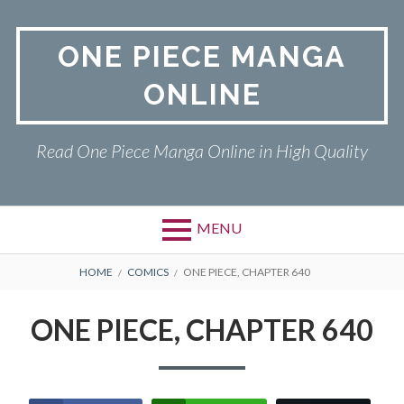
Skip
to
ONE PIECE MANGA
content
ONLINE
Read One Piece Manga Online in High Quality
MENU
Primary
BREADCRUMBS
ONE PIECE
HOME
COMICS
ONE PIECE, CHAPTER 640
Menu
PRIVACY POLICY
ONE PIECE, CHAPTER 640
RETURN POLICY
TERMS AND