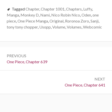
Tagged
Chapter
,
Chapter 1001
,
Chapters
,
Luffy
,
Manga
,
Monkey D
,
Nami
,
Nico Robin Nico
,
Oden
,
one
piece
,
One Piece Manga
,
Original
,
Roronoa Zoro
,
Sanji
,
tony tony chopper
,
Usopp
,
Volume
,
Volumes
,
Webcomic
Post
PREVIOUS
navigation
Previous:
One Piece, Chapter 639
NEXT
Next:
One Piece, Chapter 641