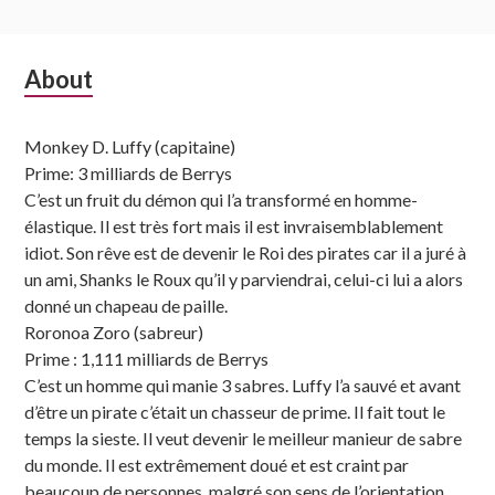
Subsidiary
About
Sidebar
Monkey D. Luffy (capitaine)
Prime: 3 milliards de Berrys
C’est un fruit du démon qui l’a transformé en homme-
élastique. Il est très fort mais il est invraisemblablement
idiot. Son rêve est de devenir le Roi des pirates car il a juré à
un ami, Shanks le Roux qu’il y parviendrai, celui-ci lui a alors
donné un chapeau de paille.
Roronoa Zoro (sabreur)
Prime : 1,111 milliards de Berrys
C’est un homme qui manie 3 sabres. Luffy l’a sauvé et avant
d’être un pirate c’était un chasseur de prime. Il fait tout le
temps la sieste. Il veut devenir le meilleur manieur de sabre
du monde. Il est extrêmement doué et est craint par
beaucoup de personnes, malgré son sens de l’orientation