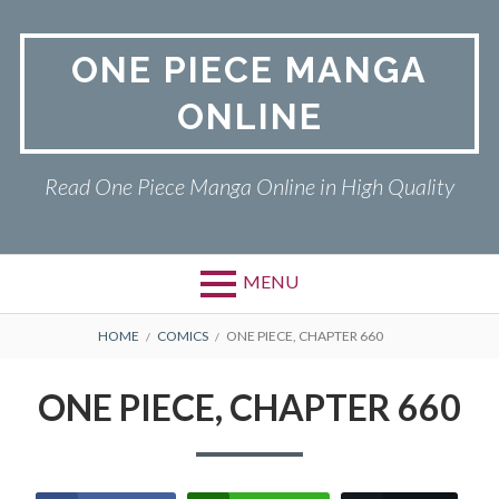
Skip
to
ONE PIECE MANGA
content
ONLINE
Read One Piece Manga Online in High Quality
MENU
Primary
BREADCRUMBS
ONE PIECE
HOME
COMICS
ONE PIECE, CHAPTER 660
Menu
PRIVACY POLICY
ONE PIECE, CHAPTER 660
RETURN POLICY
TERMS AND