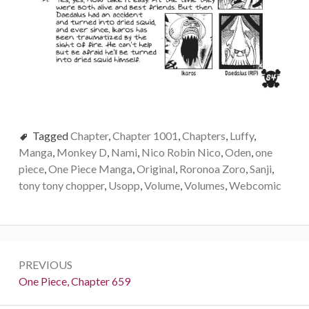
Tagged
Chapter
,
Chapter 1001
,
Chapters
,
Luffy
,
Manga
,
Monkey D
,
Nami
,
Nico Robin Nico
,
Oden
,
one
piece
,
One Piece Manga
,
Original
,
Roronoa Zoro
,
Sanji
,
tony tony chopper
,
Usopp
,
Volume
,
Volumes
,
Webcomic
Post
PREVIOUS
navigation
Previous:
One Piece, Chapter 659