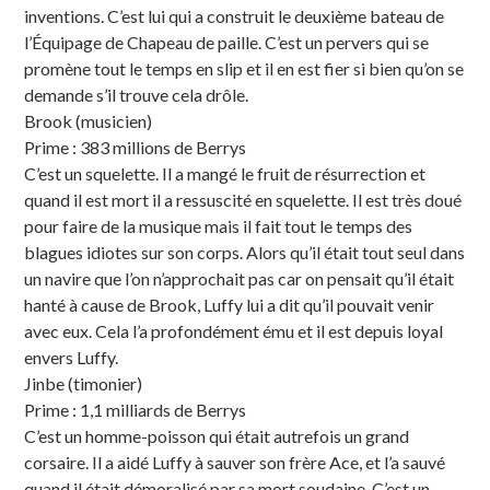
inventions. C’est lui qui a construit le deuxième bateau de
l’Équipage de Chapeau de paille. C’est un pervers qui se
promène tout le temps en slip et il en est fier si bien qu’on se
demande s’il trouve cela drôle.
Brook (musicien)
Prime : 383 millions de Berrys
C’est un squelette. Il a mangé le fruit de résurrection et
quand il est mort il a ressuscité en squelette. Il est très doué
pour faire de la musique mais il fait tout le temps des
blagues idiotes sur son corps. Alors qu’il était tout seul dans
un navire que l’on n’approchait pas car on pensait qu’il était
hanté à cause de Brook, Luffy lui a dit qu’il pouvait venir
avec eux. Cela l’a profondément ému et il est depuis loyal
envers Luffy.
Jinbe (timonier)
Prime : 1,1 milliards de Berrys
C’est un homme-poisson qui était autrefois un grand
corsaire. Il a aidé Luffy à sauver son frère Ace, et l’a sauvé
quand il était démoralisé par sa mort soudaine. C’est un