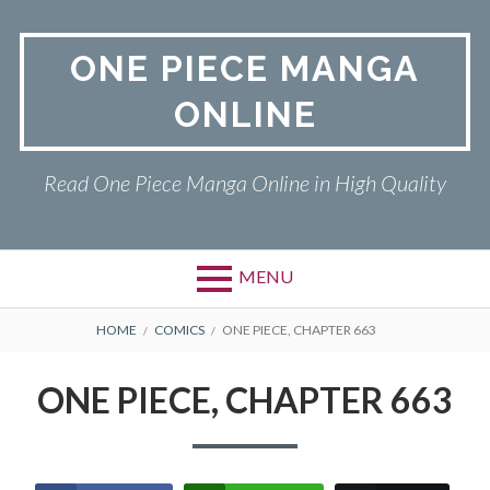
Skip
to
ONE PIECE MANGA
content
ONLINE
Read One Piece Manga Online in High Quality
MENU
Primary
BREADCRUMBS
ONE PIECE
HOME
COMICS
ONE PIECE, CHAPTER 663
Menu
PRIVACY POLICY
ONE PIECE, CHAPTER 663
RETURN POLICY
TERMS AND