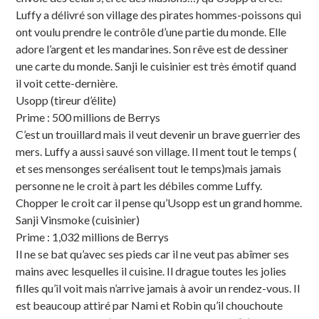
Luffy a délivré son village des pirates hommes-poissons qui
ont voulu prendre le contrôle d’une partie du monde. Elle
adore l’argent et les mandarines. Son rêve est de dessiner
une carte du monde. Sanji le cuisinier est très émotif quand
il voit cette-dernière.
Usopp (tireur d’élite)
Prime : 500 millions de Berrys
C’est un trouillard mais il veut devenir un brave guerrier des
mers. Luffy a aussi sauvé son village. Il ment tout le temps (
et ses mensonges seréalisent tout le temps)mais jamais
personne ne le croit à part les débiles comme Luffy.
Chopper le croit car il pense qu’Usopp est un grand homme.
Sanji Vinsmoke (cuisinier)
Prime : 1,032 millions de Berrys
Il ne se bat qu’avec ses pieds car il ne veut pas abîmer ses
mains avec lesquelles il cuisine. Il drague toutes les jolies
filles qu’il voit mais n’arrive jamais à avoir un rendez-vous. Il
est beaucoup attiré par Nami et Robin qu’il chouchoute