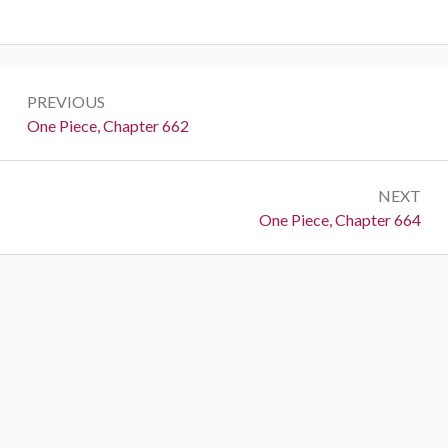
Post
PREVIOUS
navigation
Previous:
One Piece, Chapter 662
NEXT
Next:
One Piece, Chapter 664