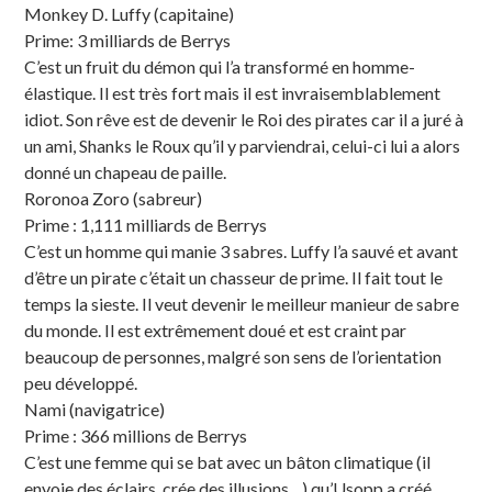
Monkey D. Luffy (capitaine)
Prime: 3 milliards de Berrys
C’est un fruit du démon qui l’a transformé en homme-
élastique. Il est très fort mais il est invraisemblablement
idiot. Son rêve est de devenir le Roi des pirates car il a juré à
un ami, Shanks le Roux qu’il y parviendrai, celui-ci lui a alors
donné un chapeau de paille.
Roronoa Zoro (sabreur)
Prime : 1,111 milliards de Berrys
C’est un homme qui manie 3 sabres. Luffy l’a sauvé et avant
d’être un pirate c’était un chasseur de prime. Il fait tout le
temps la sieste. Il veut devenir le meilleur manieur de sabre
du monde. Il est extrêmement doué et est craint par
beaucoup de personnes, malgré son sens de l’orientation
peu développé.
Nami (navigatrice)
Prime : 366 millions de Berrys
C’est une femme qui se bat avec un bâton climatique (il
envoie des éclairs, crée des illusions…) qu’Usopp a créé.