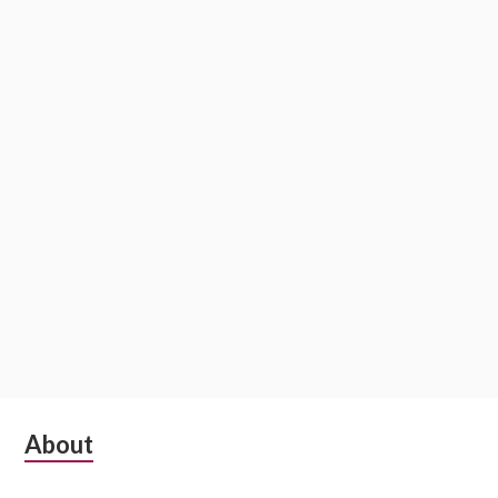
Subsidiary
About
Sidebar