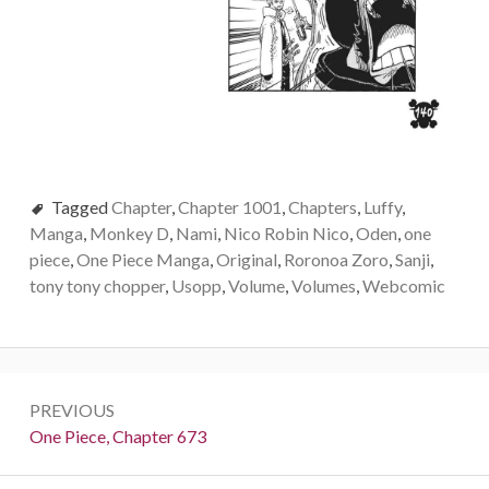
Tagged
Chapter
,
Chapter 1001
,
Chapters
,
Luffy
,
Manga
,
Monkey D
,
Nami
,
Nico Robin Nico
,
Oden
,
one
piece
,
One Piece Manga
,
Original
,
Roronoa Zoro
,
Sanji
,
tony tony chopper
,
Usopp
,
Volume
,
Volumes
,
Webcomic
Post
PREVIOUS
navigation
Previous:
One Piece, Chapter 673