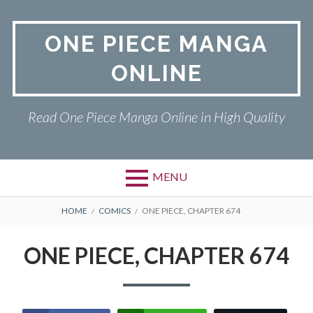
Skip
to
ONE PIECE MANGA
content
ONLINE
Read One Piece Manga Online in High Quality
MENU
Primary
BREADCRUMBS
ONE PIECE
HOME
COMICS
ONE PIECE, CHAPTER 674
Menu
PRIVACY POLICY
ONE PIECE, CHAPTER 674
RETURN POLICY
TERMS AND