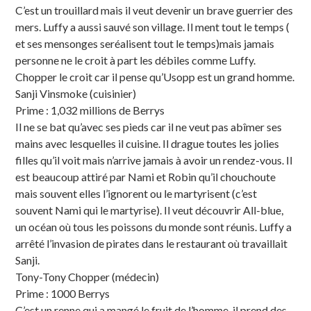
C’est un trouillard mais il veut devenir un brave guerrier des
mers. Luffy a aussi sauvé son village. Il ment tout le temps (
et ses mensonges seréalisent tout le temps)mais jamais
personne ne le croit à part les débiles comme Luffy.
Chopper le croit car il pense qu’Usopp est un grand homme.
Sanji Vinsmoke (cuisinier)
Prime : 1,032 millions de Berrys
Il ne se bat qu’avec ses pieds car il ne veut pas abîmer ses
mains avec lesquelles il cuisine. Il drague toutes les jolies
filles qu’il voit mais n’arrive jamais à avoir un rendez-vous. Il
est beaucoup attiré par Nami et Robin qu’il chouchoute
mais souvent elles l’ignorent ou le martyrisent (c’est
souvent Nami qui le martyrise). Il veut découvrir All-blue,
un océan où tous les poissons du monde sont réunis. Luffy a
arrêté l’invasion de pirates dans le restaurant où travaillait
Sanji.
Tony-Tony Chopper (médecin)
Prime : 1000 Berrys
C’est un renne qui a mangé le fruit de l’homme, il prend des