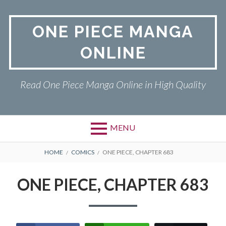
Skip
to
ONE PIECE MANGA
content
ONLINE
Read One Piece Manga Online in High Quality
MENU
Primary
BREADCRUMBS
ONE PIECE
HOME
COMICS
ONE PIECE, CHAPTER 683
Menu
PRIVACY POLICY
ONE PIECE, CHAPTER 683
RETURN POLICY
TERMS AND