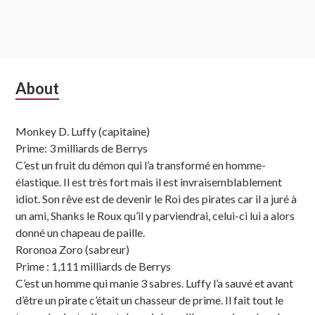
Subsidiary
About
Sidebar
Monkey D. Luffy (capitaine)
Prime: 3 milliards de Berrys
C’est un fruit du démon qui l’a transformé en homme-
élastique. Il est très fort mais il est invraisemblablement
idiot. Son rêve est de devenir le Roi des pirates car il a juré à
un ami, Shanks le Roux qu’il y parviendrai, celui-ci lui a alors
donné un chapeau de paille.
Roronoa Zoro (sabreur)
Prime : 1,111 milliards de Berrys
C’est un homme qui manie 3 sabres. Luffy l’a sauvé et avant
d’être un pirate c’était un chasseur de prime. Il fait tout le