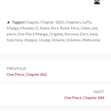
Tagged
Chapter
,
Chapter 1001
,
Chapters
,
Luffy
,
Manga
,
Monkey D
,
Nami
,
Nico Robin Nico
,
Oden
,
one
piece
,
One Piece Manga
,
Original
,
Roronoa Zoro
,
Sanji
,
tony tony chopper
,
Usopp
,
Volume
,
Volumes
,
Webcomic
Post
PREVIOUS
navigation
Previous:
One Piece, Chapter 682
NEXT
Next:
One Piece, Chapter 684