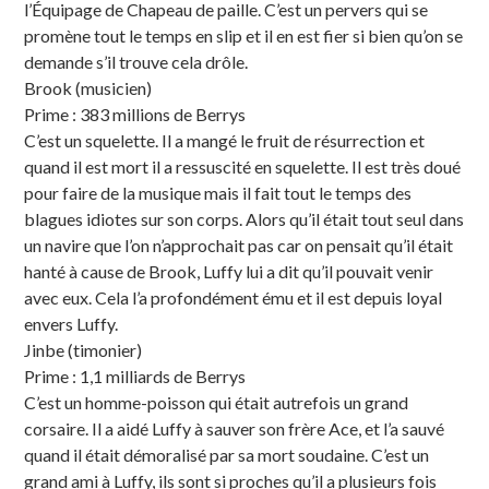
l’Équipage de Chapeau de paille. C’est un pervers qui se
promène tout le temps en slip et il en est fier si bien qu’on se
demande s’il trouve cela drôle.
Brook (musicien)
Prime : 383 millions de Berrys
C’est un squelette. Il a mangé le fruit de résurrection et
quand il est mort il a ressuscité en squelette. Il est très doué
pour faire de la musique mais il fait tout le temps des
blagues idiotes sur son corps. Alors qu’il était tout seul dans
un navire que l’on n’approchait pas car on pensait qu’il était
hanté à cause de Brook, Luffy lui a dit qu’il pouvait venir
avec eux. Cela l’a profondément ému et il est depuis loyal
envers Luffy.
Jinbe (timonier)
Prime : 1,1 milliards de Berrys
C’est un homme-poisson qui était autrefois un grand
corsaire. Il a aidé Luffy à sauver son frère Ace, et l’a sauvé
quand il était démoralisé par sa mort soudaine. C’est un
grand ami à Luffy, ils sont si proches qu’il a plusieurs fois