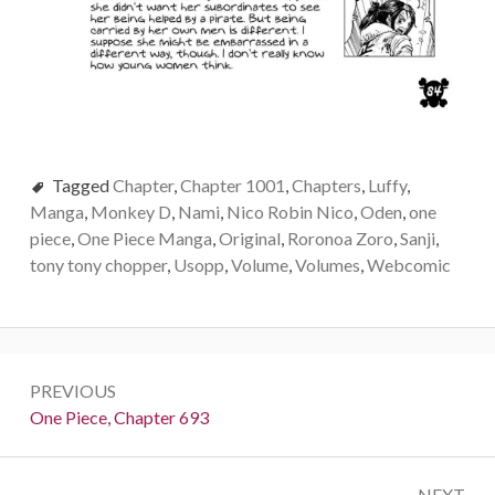
Tagged
Chapter
,
Chapter 1001
,
Chapters
,
Luffy
,
Manga
,
Monkey D
,
Nami
,
Nico Robin Nico
,
Oden
,
one
piece
,
One Piece Manga
,
Original
,
Roronoa Zoro
,
Sanji
,
tony tony chopper
,
Usopp
,
Volume
,
Volumes
,
Webcomic
Post
PREVIOUS
navigation
Previous:
One Piece, Chapter 693
NEXT