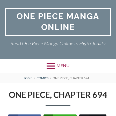
Skip
to
ONE PIECE MANGA
content
ONLINE
Read One Piece Manga Online in High Quality
MENU
Primary
BREADCRUMBS
ONE PIECE
HOME
COMICS
ONE PIECE, CHAPTER 694
Menu
PRIVACY POLICY
ONE PIECE, CHAPTER 694
RETURN POLICY
TERMS AND