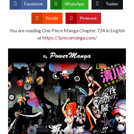
CONDITIONS
Facebook
WhatsApp
Twitter
Reddit
Pinterest
You are reading One Piece Manga Chapter 724 in English
at
https://1piecemanga.com/