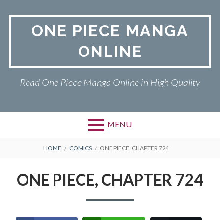
Skip
to
ONE PIECE MANGA
content
ONLINE
Read One Piece Manga Online in High Quality
MENU
Primary
BREADCRUMBS
ONE PIECE
HOME
COMICS
ONE PIECE, CHAPTER 724
Menu
PRIVACY POLICY
ONE PIECE, CHAPTER 724
RETURN POLICY
TERMS AND