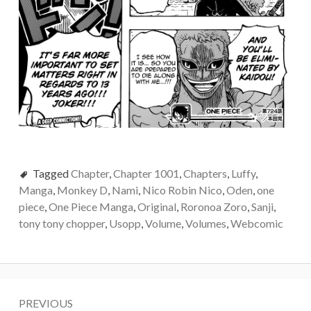
Tagged
Chapter
,
Chapter 1001
,
Chapters
,
Luffy
,
Manga
,
Monkey D
,
Nami
,
Nico Robin Nico
,
Oden
,
one
piece
,
One Piece Manga
,
Original
,
Roronoa Zoro
,
Sanji
,
tony tony chopper
,
Usopp
,
Volume
,
Volumes
,
Webcomic
Post
PREVIOUS