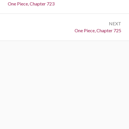
navigation
Previous:
One Piece, Chapter 723
NEXT
Next:
One Piece, Chapter 725