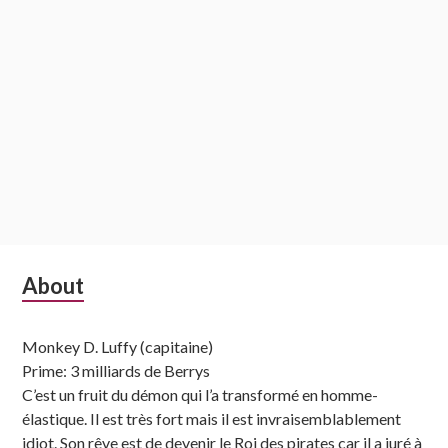
Subsidiary
About
Sidebar
Monkey D. Luffy (capitaine)
Prime: 3 milliards de Berrys
C’est un fruit du démon qui l’a transformé en homme-
élastique. Il est très fort mais il est invraisemblablement
idiot. Son rêve est de devenir le Roi des pirates car il a juré à