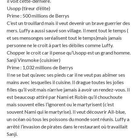
il voit cette-dernière.
Usopp (tireur d’élite)
Prime : 500 millions de Berrys
C’est un trouillard mais il veut devenir un brave guerrier des
mers. Luffy a aussi sauvé son village. Il ment tout le temps (
et ses mensonges seréalisent tout le temps)mais jamais
personne ne le croit à part les débiles comme Luffy.
Chopper le croit car il pense qu’Usopp est un grand homme.
Sanji Vinsmoke (cuisinier)
Prime : 1,032 millions de Berrys
Il ne se bat qu’avec ses pieds car il ne veut pas abîmer ses
mains avec lesquelles il cuisine. Il drague toutes les jolies
filles qu’il voit mais n’arrive jamais à avoir un rendez-vous. Il
est beaucoup attiré par Nami et Robin qu’il chouchoute
mais souvent elles l’ignorent ou le martyrisent (c’est
souvent Nami qui le martyrise). Il veut découvrir All-blue,
un océan où tous les poissons du monde sont réunis. Luffy a
arrêté l’invasion de pirates dans le restaurant où travaillait
Sanji.