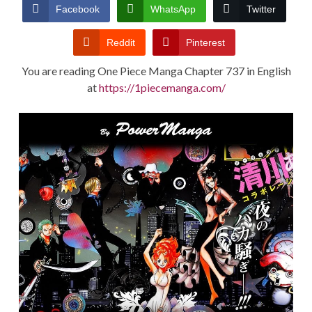
CONDITIONS
Facebook
WhatsApp
Twitter
Reddit
Pinterest
You are reading One Piece Manga Chapter 737 in English
at
https://1piecemanga.com/