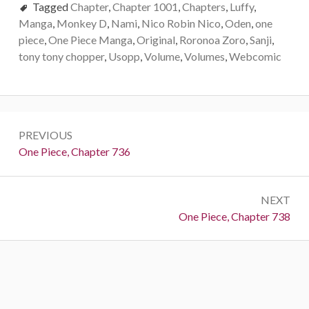
Tagged
Chapter
,
Chapter 1001
,
Chapters
,
Luffy
,
Manga
,
Monkey D
,
Nami
,
Nico Robin Nico
,
Oden
,
one
piece
,
One Piece Manga
,
Original
,
Roronoa Zoro
,
Sanji
,
tony tony chopper
,
Usopp
,
Volume
,
Volumes
,
Webcomic
Post
PREVIOUS
navigation
Previous:
One Piece, Chapter 736
NEXT
Next:
One Piece, Chapter 738