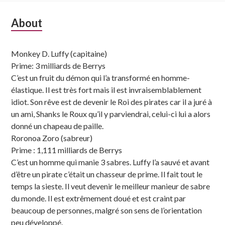
Subsidiary
About
Sidebar
Monkey D. Luffy (capitaine)
Prime: 3 milliards de Berrys
C’est un fruit du démon qui l’a transformé en homme-
élastique. Il est très fort mais il est invraisemblablement
idiot. Son rêve est de devenir le Roi des pirates car il a juré à
un ami, Shanks le Roux qu’il y parviendrai, celui-ci lui a alors
donné un chapeau de paille.
Roronoa Zoro (sabreur)
Prime : 1,111 milliards de Berrys
C’est un homme qui manie 3 sabres. Luffy l’a sauvé et avant
d’être un pirate c’était un chasseur de prime. Il fait tout le
temps la sieste. Il veut devenir le meilleur manieur de sabre
du monde. Il est extrêmement doué et est craint par
beaucoup de personnes, malgré son sens de l’orientation
peu développé.