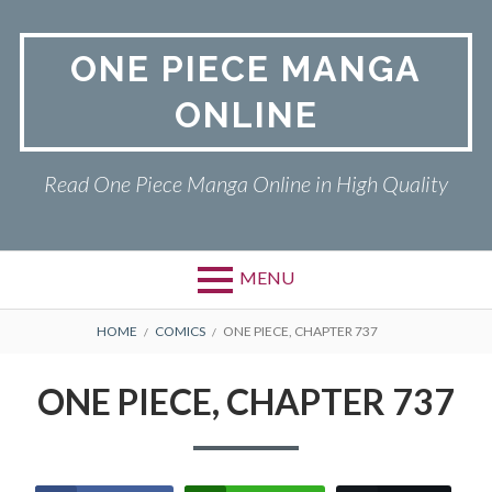
Skip
to
ONE PIECE MANGA
content
ONLINE
Read One Piece Manga Online in High Quality
MENU
Primary
BREADCRUMBS
ONE PIECE
HOME
COMICS
ONE PIECE, CHAPTER 737
Menu
PRIVACY POLICY
ONE PIECE, CHAPTER 737
RETURN POLICY
TERMS AND