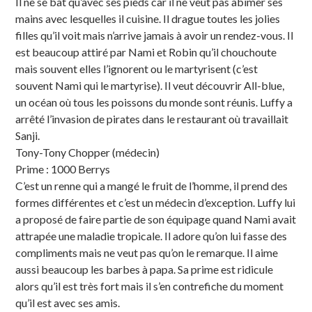
Il ne se bat qu’avec ses pieds car il ne veut pas abîmer ses
mains avec lesquelles il cuisine. Il drague toutes les jolies
filles qu’il voit mais n’arrive jamais à avoir un rendez-vous. Il
est beaucoup attiré par Nami et Robin qu’il chouchoute
mais souvent elles l’ignorent ou le martyrisent (c’est
souvent Nami qui le martyrise). Il veut découvrir All-blue,
un océan où tous les poissons du monde sont réunis. Luffy a
arrêté l’invasion de pirates dans le restaurant où travaillait
Sanji.
Tony-Tony Chopper (médecin)
Prime : 1000 Berrys
C’est un renne qui a mangé le fruit de l’homme, il prend des
formes différentes et c’est un médecin d’exception. Luffy lui
a proposé de faire partie de son équipage quand Nami avait
attrapée une maladie tropicale. Il adore qu’on lui fasse des
compliments mais ne veut pas qu’on le remarque. Il aime
aussi beaucoup les barbes à papa. Sa prime est ridicule
alors qu’il est très fort mais il s’en contrefiche du moment
qu’il est avec ses amis.