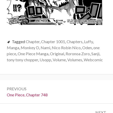
Tagged
Chapter
,
Chapter 1001
,
Chapters
,
Luffy
,
Manga
,
Monkey D
,
Nami
,
Nico Robin Nico
,
Oden
,
one
piece
,
One Piece Manga
,
Original
,
Roronoa Zoro
,
Sanji
,
tony tony chopper
,
Usopp
,
Volume
,
Volumes
,
Webcomic
Post
PREVIOUS
navigation
Previous:
One Piece, Chapter 748
NEXT