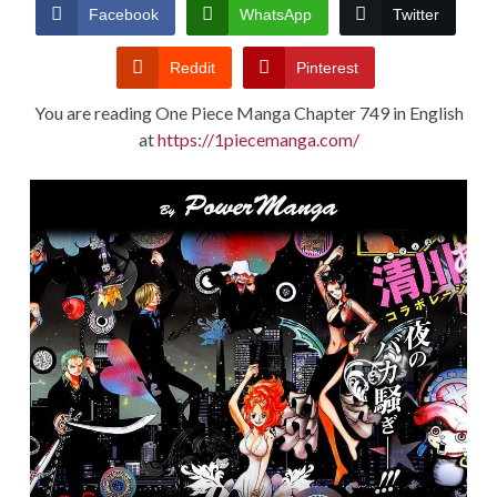
CONDITIONS
Facebook
WhatsApp
Twitter
Reddit
Pinterest
You are reading One Piece Manga Chapter 749 in English
at
https://1piecemanga.com/