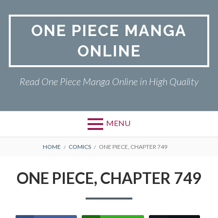
Skip
to
ONE PIECE MANGA
content
ONLINE
Read One Piece Manga Online in High Quality
MENU
Primary
BREADCRUMBS
ONE PIECE
HOME
COMICS
ONE PIECE, CHAPTER 749
Menu
PRIVACY POLICY
ONE PIECE, CHAPTER 749
RETURN POLICY
TERMS AND