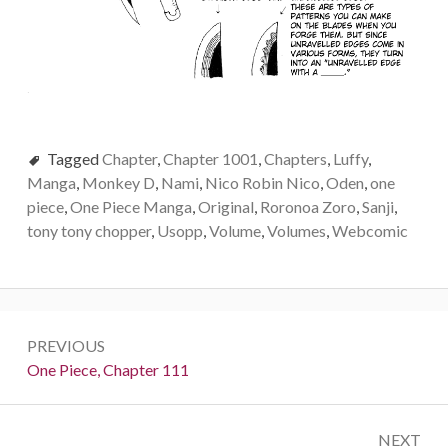
Tagged
Chapter
,
Chapter 1001
,
Chapters
,
Luffy
,
Manga
,
Monkey D
,
Nami
,
Nico Robin Nico
,
Oden
,
one
piece
,
One Piece Manga
,
Original
,
Roronoa Zoro
,
Sanji
,
tony tony chopper
,
Usopp
,
Volume
,
Volumes
,
Webcomic
Post
PREVIOUS
navigation
Previous:
One Piece, Chapter 111
NEXT