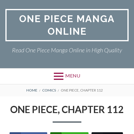
Skip
to
ONE PIECE MANGA
content
ONLINE
Read One Piece Manga Online in High Quality
MENU
Primary
BREADCRUMBS
ONE PIECE
HOME
COMICS
ONE PIECE, CHAPTER 112
Menu
PRIVACY POLICY
ONE PIECE, CHAPTER 112
RETURN POLICY
TERMS AND