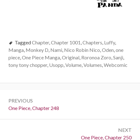
Tagged
Chapter
,
Chapter 1001
,
Chapters
,
Luffy
,
Manga
,
Monkey D
,
Nami
,
Nico Robin Nico
,
Oden
,
one
piece
,
One Piece Manga
,
Original
,
Roronoa Zoro
,
Sanji
,
tony tony chopper
,
Usopp
,
Volume
,
Volumes
,
Webcomic
Post
PREVIOUS
navigation
Previous:
One Piece, Chapter 248
NEXT
Next:
One Piece, Chapter 250