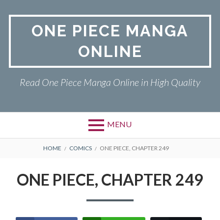
Skip
to
ONE PIECE MANGA
content
ONLINE
Read One Piece Manga Online in High Quality
MENU
Primary
BREADCRUMBS
ONE PIECE
HOME
COMICS
ONE PIECE, CHAPTER 249
Menu
PRIVACY POLICY
ONE PIECE, CHAPTER 249
RETURN POLICY
TERMS AND