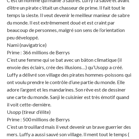
C’est un homme qui manie 3 sabres. Luffy l’a sauvé et avant
d’être un pirate c’était un chasseur de prime. Il fait tout le
temps la sieste. Il veut devenir le meilleur manieur de sabre
du monde. Il est extrêmement doué et est craint par
beaucoup de personnes, malgré son sens de l’orientation
peu développé.
Nami (navigatrice)
Prime : 366 millions de Berrys
C’est une femme qui se bat avec un bâton climatique (il
envoie des éclairs, crée des illusions…) qu’Usopp a créé.
Luffy a délivré son village des pirates hommes-poissons qui
ont voulu prendre le contrôle d’une partie du monde. Elle
adore l’argent et les mandarines. Son rêve est de dessiner
une carte du monde. Sanji le cuisinier est très émotif quand
il voit cette-dernière.
Usopp (tireur d’élite)
Prime : 500 millions de Berrys
C’est un trouillard mais il veut devenir un brave guerrier des
mers. Luffy a aussi sauvé son village. Il ment tout le temps (